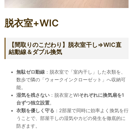
脱衣室+WIC
【間取りのこだわり】脱衣室干し⇒WIC直
結動線＆ダブル換気
無駄ゼロ動線
：脱衣室で「室内干し」した衣類を、
数歩で隣の「ウォークインクローゼット」へ収納可
能。
湿気を残さない
：脱衣室とWI
それぞれに換気扇を1
台ずつ独立設置
。
衣類を優しく守る
：2部屋で同時に効率よく換気を行
うことで、部屋干しの湿気やカビの発生を徹底的に
防ぎます。