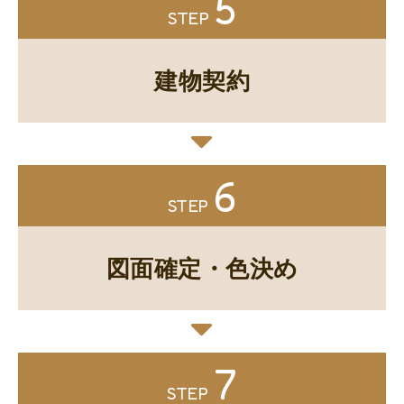
5
STEP
建物契約
6
STEP
図面確定・色決め
7
STEP