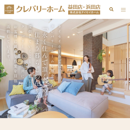
活動しています。
お客様に最適な提案を目指し
クレバリーホームと共に
提供していくことに共感し
住まう暮らしの在り方」
「永く住んで頂くために、
クレバリーホームの理念である
タイセイホームでは、
を